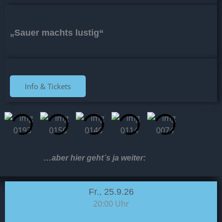
„Sauer machts lustig“
Info & Tickets
…aber hier geht´s ja weiter:
Fr., 25.9.26
20:00 Uhr