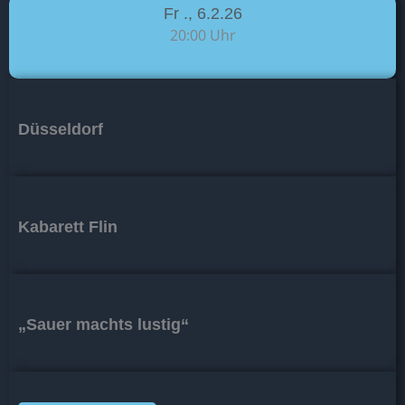
Fr ., 6.2.26
20:00 Uhr
Düsseldorf
Kabarett Flin
„Sauer machts lustig“