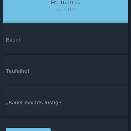
Fr., 16.10.26
20:15 Uhr
Basel
Teufelhof
„Sauer machts lustig“