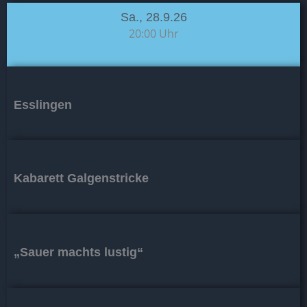
Sa., 28.9.26
20:00 Uhr
Esslingen
Kabarett Galgenstricke
„Sauer machts lustig“