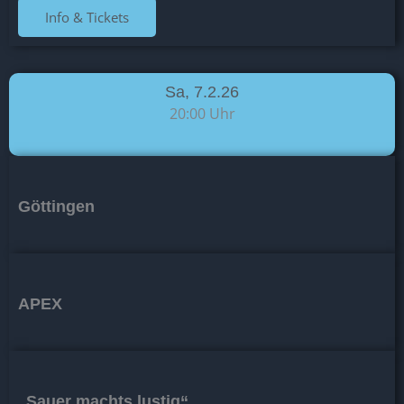
Info & Tickets
Sa, 7.2.26
20:00 Uhr
Göttingen
APEX
„Sauer machts lustig“