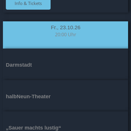
Info & Tickets
Fr., 23.10.26
20:00 Uhr
Darmstadt
halbNeun-Theater
„Sauer machts lustig“