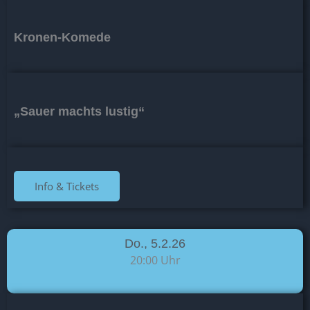
Kronen-Komede
„Sauer machts lustig“
Info & Tickets
Do., 5.2.26
20:00 Uhr