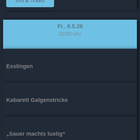
Info & Tickets
Fr., 8.5.26
20:00 Uhr
Esslingen
Kabarett Galgenstricke
„Sauer machts lustig“