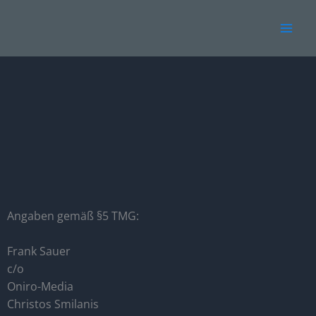
Zum
Inhalt
springen
Angaben gemäß §5 TMG:
Frank Sauer
c/o
Oniro-Media
Christos Smilanis