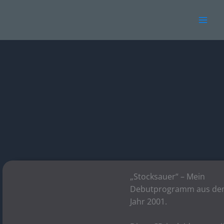
Zum
Inhalt
springen
„Stocksauer“ – Mein
Debutprogramm aus d
Jahr 2001.